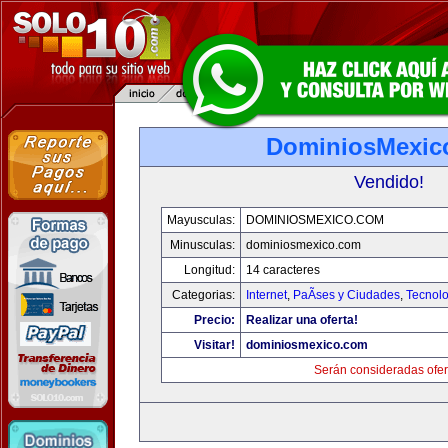
DominiosMexic
Vendido!
Mayusculas:
DOMINIOSMEXICO.COM
Minusculas:
dominiosmexico.com
Longitud:
14 caracteres
Categorias:
Internet
,
PaÃ­ses y Ciudades
,
Tecnolo
Precio:
Realizar una oferta!
Visitar!
dominiosmexico.com
Serán consideradas ofer