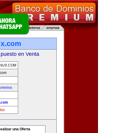
ux.com
 puesto en Venta
NUX.COM
.com
ominios
x.com
tas
ealizar una Oferta