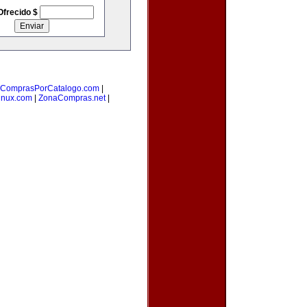
Ofrecido $
ComprasPorCatalogo.com
|
inux.com
|
ZonaCompras.net
|