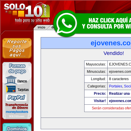
ejovenes.c
Vendido!
Mayusculas:
EJOVENES.
Minusculas:
ejovenes.co
Longitud:
8 caracteres
Categorias:
Portales
,
Soc
Precio:
Realizar una 
Visitar!
ejovenes.co
Serán consideradas ofer