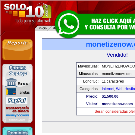
monetizenow
Vendido!
Mayusculas:
MONETIZENOW.C
Minusculas:
monetizenow.com
Longitud:
11 caracteres
Categorias:
Internet
,
Web Hostin
Precio:
$1,500.00
Visitar!
monetizenow.com
Serán consideradas ofer