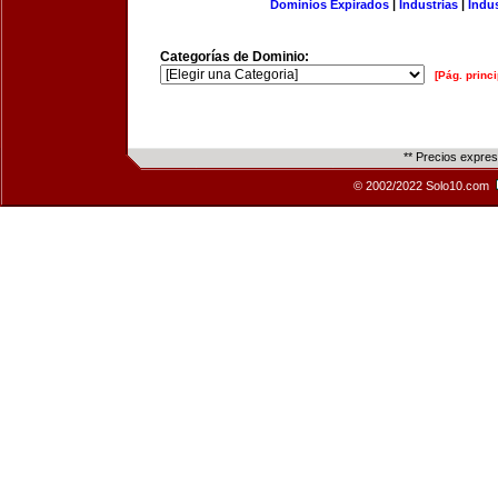
Dominios Expirados
|
Industrias
|
Indu
Categorías de Dominio:
[Pág. princi
** Precios expre
© 2002/2022 Solo10.com