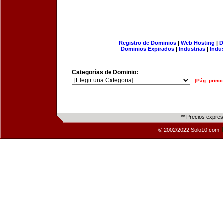
Registro de Dominios
|
Web Hosting
|
D
Dominios Expirados
|
Industrias
|
Indu
Categorías de Dominio:
[Pág. princi
** Precios expre
© 2002/2022 Solo10.com