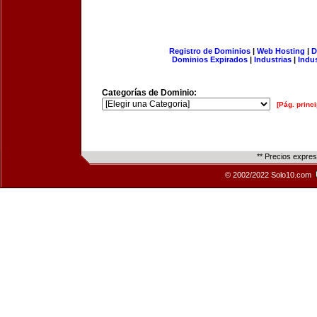
Registro de Dominios
|
Web Hosting
|
D
Dominios Expirados
|
Industrias
|
Indu
Categorías de Dominio:
[Pág. princi
** Precios expre
© 2002/2022 Solo10.com