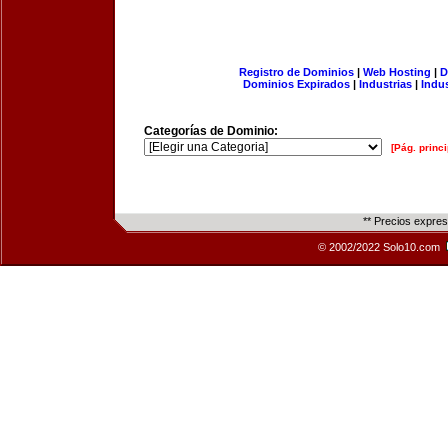
Registro de Dominios
|
Web Hosting
|
D
Dominios Expirados
|
Industrias
|
Indu
Categorías de Dominio:
[Pág. princi
** Precios expre
© 2002/2022 Solo10.com