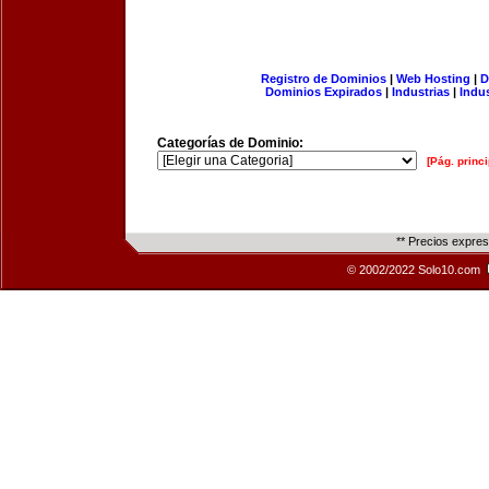
Registro de Dominios
|
Web Hosting
|
D
Dominios Expirados
|
Industrias
|
Indu
Categorías de Dominio:
[Pág. princi
** Precios expre
© 2002/2022 Solo10.com