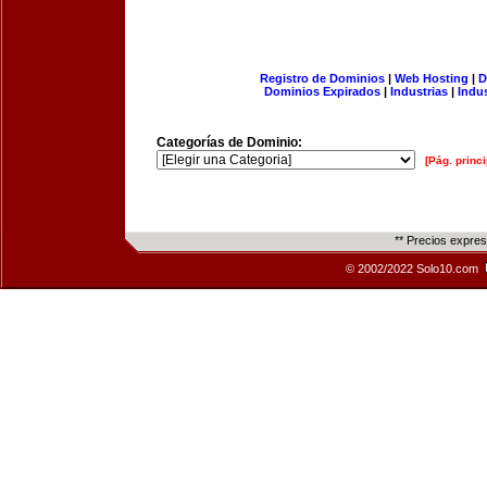
Registro de Dominios
|
Web Hosting
|
D
Dominios Expirados
|
Industrias
|
Indu
Categorías de Dominio:
[Pág. princi
** Precios expre
© 2002/2022 Solo10.com