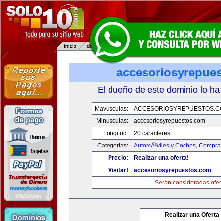
accesoriosyrepue
El dueño de este dominio lo ha
Mayusculas:
ACCESORIOSYREPUESTOS.C
Minusculas:
accesoriosyrepuestos.com
Longitud:
20 caracteres
Categorias:
AutomÃ³viles y Coches
,
Compras
Precio:
Realizar una oferta!
Visitar!
accesoriosyrepuestos.com
Serán consideradas ofer
Realizar una Oferta