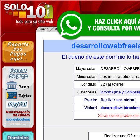
desarrollowebfree
El dueño de este dominio lo ha
Mayusculas:
DESARROLLOWEBFR
Minusculas:
desarrollowebfreelanc
Longitud:
22 caracteres
Categorias:
InformÃ¡tica y Computa
Precio:
Realizar una oferta!
Visitar!
desarrollowebfreelan
Serán consideradas ofer
Realizar una Oferta