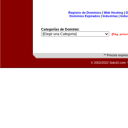
Registro de Dominios
|
Web Hosting
|
D
Dominios Expirados
|
Industrias
|
Indu
Categorías de Dominio:
[Pág. princi
** Precios expre
© 2002/2022 Solo10.com