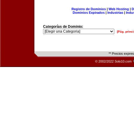
Registro de Dominios
|
Web Hosting
|
D
Dominios Expirados
|
Industrias
|
Indu
Categorías de Dominio:
[Pág. princi
** Precios expre
© 2002/2022 Solo10.com