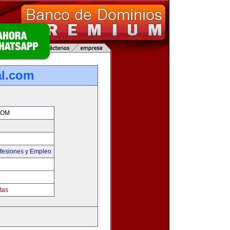
al.com
COM
fesiones y Empleo
tas