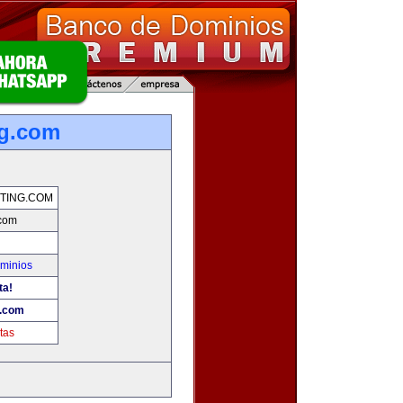
ng.com
TING.COM
.com
minios
ta!
g.com
tas