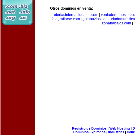
Otros dominios en venta:
ofertasinternacionales.com
|
ventaderepuestos.c
fotografiarse.com
|
guiabuzios.com
|
ciudadturistic
zonatrabajos.com
|
Registro de Dominios
|
Web Hosting
|
D
Dominios Expirados
|
Industrias
|
Indu