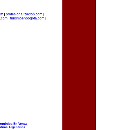
om
|
profesionalizacion.com
|
a.com
|
turismoenbogota.com
|
ominios En Venta
strias Argentinas