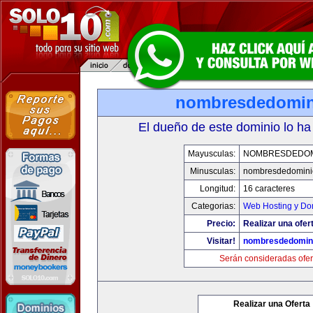
nombresdedomin
El dueño de este dominio lo ha
Mayusculas:
NOMBRESDEDOMI
Minusculas:
nombresdedominio
Longitud:
16 caracteres
Categorias:
Web Hosting y Do
Precio:
Realizar una ofer
Visitar!
nombresdedomini
Serán consideradas ofer
Realizar una Oferta