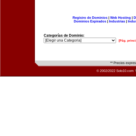
Registro de Dominios
|
Web Hosting
|
D
Dominios Expirados
|
Industrias
|
Indu
Categorías de Dominio:
[Pág. princi
** Precios expre
© 2002/2022 Solo10.com