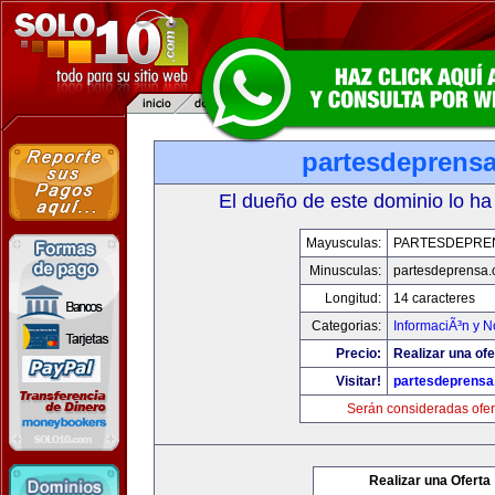
partesdeprens
El dueño de este dominio lo ha
Mayusculas:
PARTESDEPRE
Minusculas:
partesdeprensa
Longitud:
14 caracteres
Categorias:
InformaciÃ³n y N
Precio:
Realizar una ofe
Visitar!
partesdeprens
Serán consideradas ofer
Realizar una Oferta