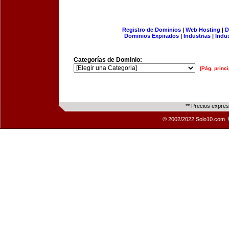
Registro de Dominios
|
Web Hosting
|
D
Dominios Expirados
|
Industrias
|
Indu
Categorías de Dominio:
[Pág. princi
** Precios expre
© 2002/2022 Solo10.com