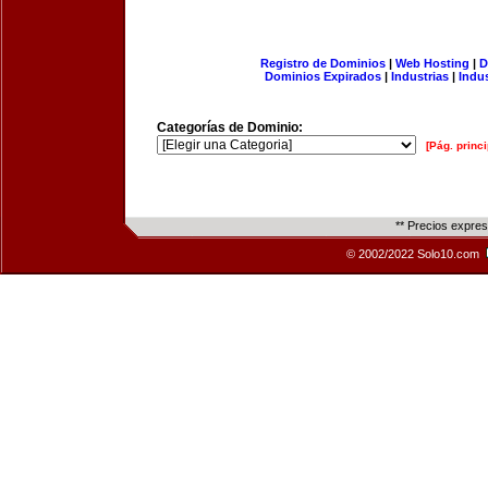
Registro de Dominios
|
Web Hosting
|
D
Dominios Expirados
|
Industrias
|
Indu
Categorías de Dominio:
[Pág. princi
** Precios expre
© 2002/2022 Solo10.com