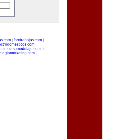
os.com
|
forotrabajos.com
|
ectrodomesticos.com
|
com
|
cursomodelaje.com
|
e-
rategiamarketing.com
|