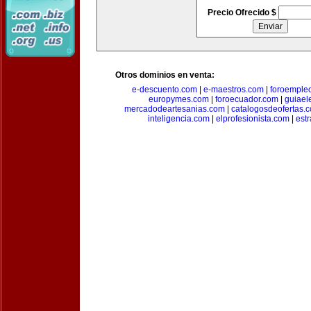
Precio Ofrecido $
Otros dominios en venta:
e-descuento.com
|
e-maestros.com
|
foroemple
europymes.com
|
foroecuador.com
|
guiael
mercadodeartesanias.com
|
catalogosdeofertas.
inteligencia.com
|
elprofesionista.com
|
est