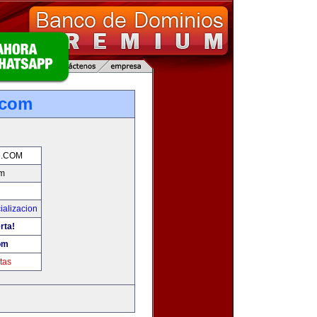
.com
.COM
m
ializacion
rta!
om
tas