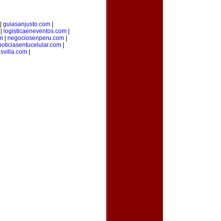
|
guiasanjusto.com
|
|
logisticaeneventos.com
|
m
|
negociosenperu.com
|
noticiasentucelular.com
|
svilla.com
|