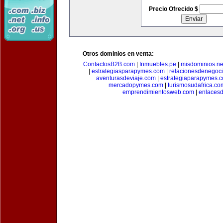
Precio Ofrecido $
Otros dominios en venta:
ContactosB2B.com
|
Inmuebles.pe
|
misdominios.ne
|
estrategiasparapymes.com
|
relacionesdenegoc
aventurasdeviaje.com
|
estrategiaparapymes.
mercadopymes.com
|
turismosudafrica.co
emprendimientosweb.com
|
enlaces