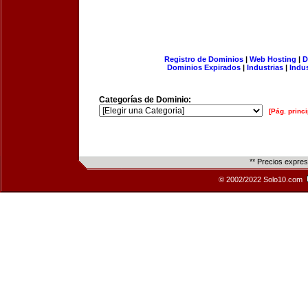
Registro de Dominios
|
Web Hosting
|
D
Dominios Expirados
|
Industrias
|
Indu
Categorías de Dominio:
[Pág. princi
** Precios expre
© 2002/2022 Solo10.com