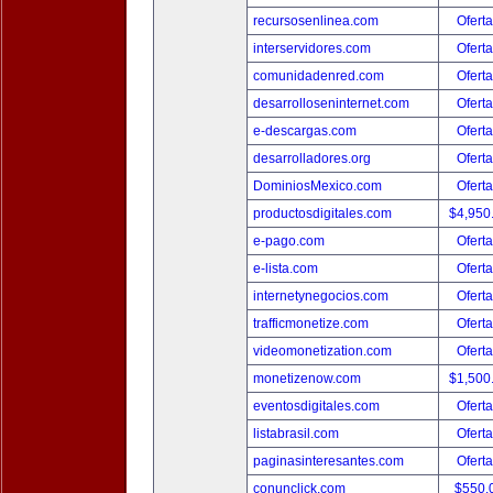
recursosenlinea.com
Oferta
interservidores.com
Oferta
comunidadenred.com
Oferta
desarrolloseninternet.com
Oferta
e-descargas.com
Oferta
desarrolladores.org
Oferta
DominiosMexico.com
Oferta
productosdigitales.com
$4,950
e-pago.com
Oferta
e-lista.com
Oferta
internetynegocios.com
Oferta
trafficmonetize.com
Oferta
videomonetization.com
Oferta
monetizenow.com
$1,500
eventosdigitales.com
Oferta
listabrasil.com
Oferta
paginasinteresantes.com
Oferta
conunclick.com
$550.