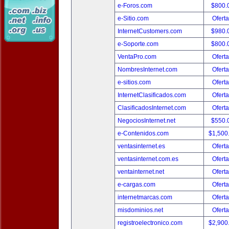
e-Foros.com
$800.
e-Sitio.com
Oferta
InternetCustomers.com
$980.
e-Soporte.com
$800.
VentaPro.com
Oferta
NombresInternet.com
Oferta
e-sitios.com
Oferta
InternetClasificados.com
Oferta
ClasificadosInternet.com
Oferta
NegociosInternet.net
$550.
e-Contenidos.com
$1,500
ventasinternet.es
Oferta
ventasinternet.com.es
Oferta
ventainternet.net
Oferta
e-cargas.com
Oferta
internetmarcas.com
Oferta
misdominios.net
Oferta
registroelectronico.com
$2,900